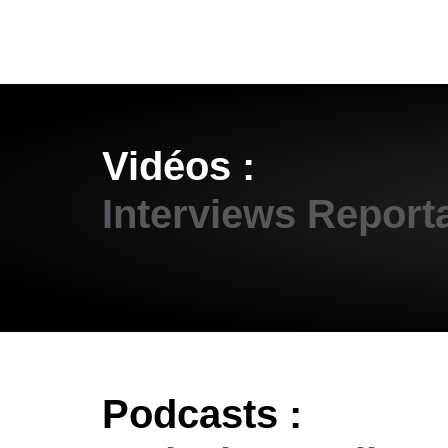
Vidéos :
Interviews
Report
Podcasts :