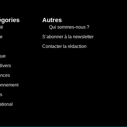
égories
Autres
té
Qui sommes-nous ?
re
S’abonner à la newsletter
Contacter la rédaction
que
divers
nces
onnement
s
ational