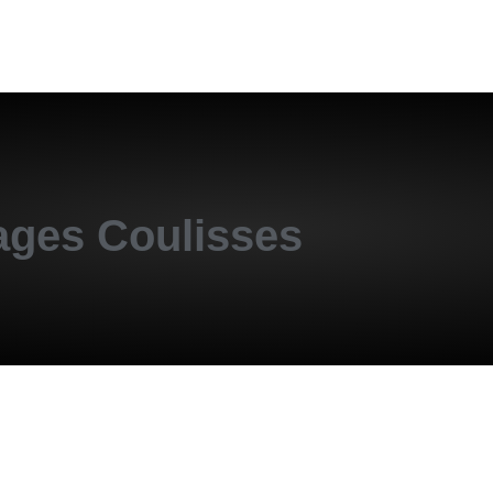
ages
Coulisses