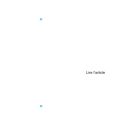
Actus
,
Environnement
,
Nantes
L’arrivée d’une fontaine Wallace
annonce la fin de la métamorphose
du jardin Duchesse Anne à Nantes
Lire l'article
Actus
,