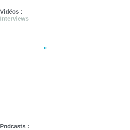
Vidéos :
Interviews
Actus
,
Environnement
Ouessant, une île à préserver
Podcasts :