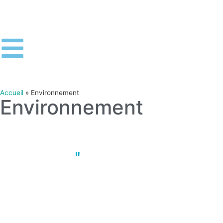
Accueil
»
Environnement
Environnement
Actus
,
Environnement
,
Nantes
La friperie : alternative écologique