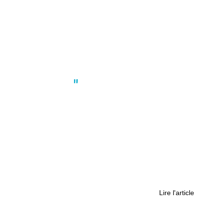
Actus
,
Environnement
,
International
,
Société
Or blanc et mains rouges : le sel de
Guérande face au marché industriel
Lire l'article