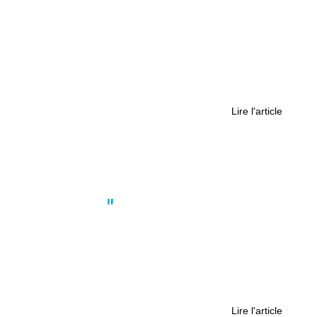
Environnement
,
Nantes
Quand les entreprises de
Nantes investissent dans les
camions électriques
Lire l'article
Actus
,
Environnement
Pourquoi des flammes sont
apparues sous les panneaux de vos
communes en Loire-Atlantique ?
Lire l'article