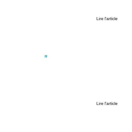
ou nouvelle forme de
surconsommation ?
Lire l'article
Actus
,
Environnement
,
Nantes
À Nantes, qui protège les arbres ?
Lire l'article