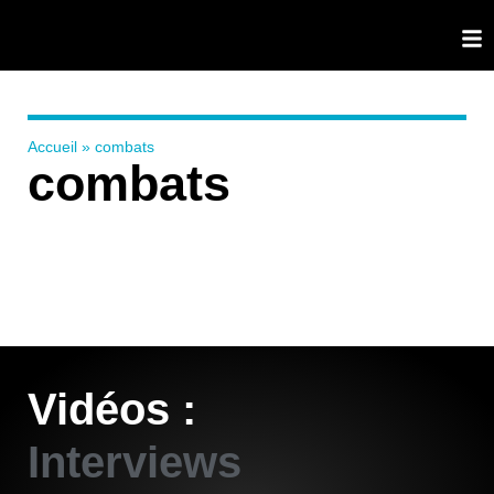
Accueil
»
combats
combats
Vidéos :
Interviews