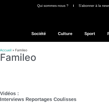
Qui sommes-nous ?
S’abonner à la news
Société
Culture
Sport
Accueil
»
Famileo
Famileo
Vidéos :
Interviews
Reportages
Coulisses