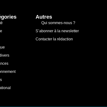
égories
Autres
té
Qui sommes-nous ?
re
S’abonner à la newsletter
Contacter la rédaction
que
divers
nces
onnement
s
ational