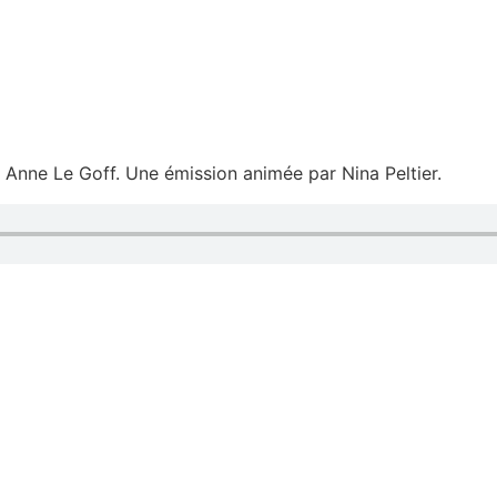
 Anne Le Goff. Une émission animée par Nina Peltier.
 luttent pour le maintien en Ligue 1
te après une bagarre en plein match