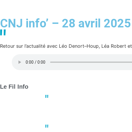
CNJ info’ – 28 avril 2025
Retour sur l’actualité avec Léo Denort–Houp, Léa Robert et
Le Fil Info
Derby crucial : Nantes et Angers
13:23
02 mai
Un joueur de basket porte plain
10:41
02 mai