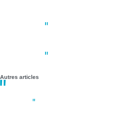
À Nantes, une manifestation du 1
10:22
02 mai
Grève des transports en commun 
14:47
30 avril
Autres articles