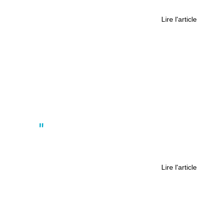
Nantes pour 2029
Lire l'article
Actus
Enseigner la géopolitique mondiale
au lycée, “une tâche ardue”
Lire l'article