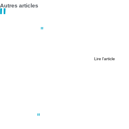
Autres articles
Actus
,
Nantes
Route de Pornic : ce chantier qui va
transformer le sud de la métropole
de Nantes
Lire l'article
Actus
,
Sport
Troisième édition réussie pour le