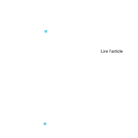
Actus
,
Société
« Pour moi, Noël est un enfer »
Lire l'article
Actus
,
Nantes
Tour Bretagne : La nouvelle cime de