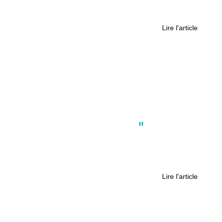
Festival du journalisme sportif à
Laval
Lire l'article
Actus
,
Culture
,
Nantes
,
Politique
A Nantes, retour sur l’épisode de la
prise de Kaboul par les Talibans et le
rôle de la diplomatie française
Lire l'article