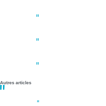
Un joueur de basket porte plain
10:41
02 mai
À Nantes, une manifestation du 1
10:22
02 mai
Grève des transports en commun 
14:47
30 avril
Autres articles
Actus