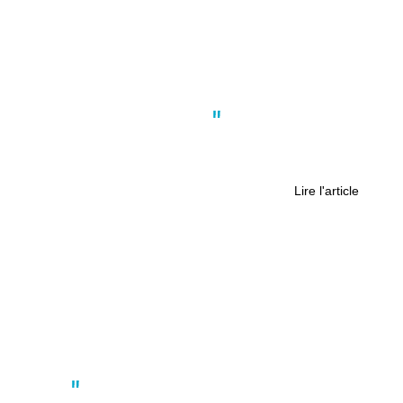
Actus
,
Société
,
Tendances
Nantes : Famileo : « Le petit sourire
de chaque mois »
Lire l'article
Actus