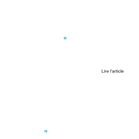
Actus
,
Culture
,
Nantes
Baisse des subventions à Nantes : le
muséum d’histoire naturelle impacté
?
Lire l'article
Actus
,
Culture