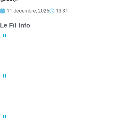
11 décembre, 2025
13:31
Le Fil Info
Derby crucial : Nantes et Angers luttent pour le maintien en
Ligue 1
13:23
02 mai
Un joueur de basket porte plainte après une bagarre en plein
match
10:41
02 mai
À Nantes, une manifestation du 1er mai fortement réprimée par
les forces de l’ordre
10:22
02 mai