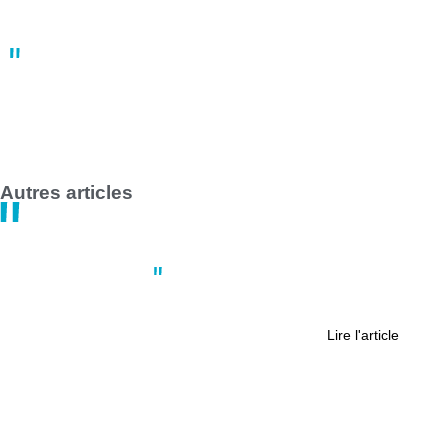
Grève des transports en commun en France le 1er mai 2025 :
impact majeur à Nantes et Saint-Nazaire
14:47
30 avril
Autres articles
Nantes
,
Société
Qu’est-ce que le RER métropolitain ?
Lire l'article