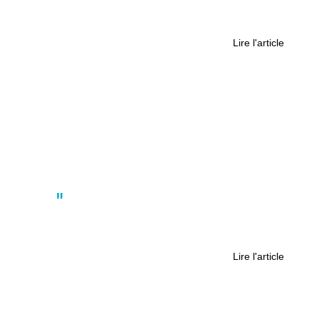
Festival du film coréen : Quand la
culture coréenne s’invite à Nantes
Lire l'article
Actus
Lucien, 28 ans, prépare le semi-
marathon de Nantes
Lire l'article