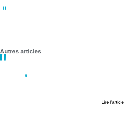
Grève des transports en commun en France le 1er mai 2025 :
impact majeur à Nantes et Saint-Nazaire
14:47
30 avril
Autres articles
Actus
Les cambriolages encore en baisse
à Nantes
Lire l'article