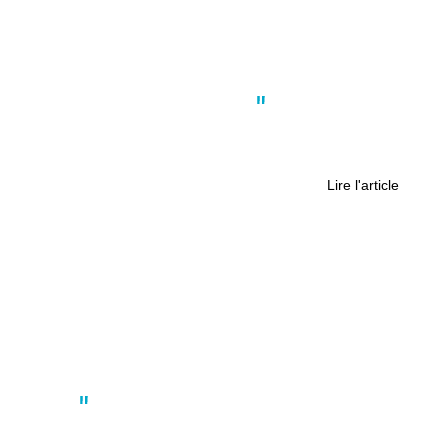
Actus
,
Nantes
,
Société
,
Sport
À Nantes, une course solidaire pour
la santé mentale des jeunes
Lire l'article
Actus
Le phare le plus puissant d’Europe