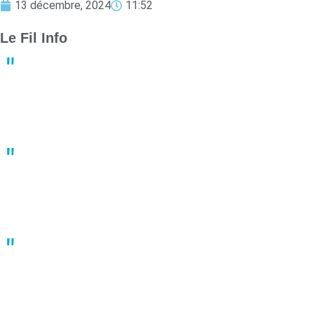
13 décembre, 2024
11:52
Le Fil Info
Derby crucial : Nantes et Angers luttent pour le maintien en
Ligue 1
13:23
02 mai
Un joueur de basket porte plainte après une bagarre en plein
match
10:41
02 mai
À Nantes, une manifestation du 1er mai fortement réprimée par
les forces de l’ordre
10:22
02 mai