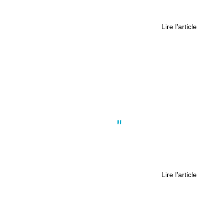
vais l’enterrer, personne ne va la
retrouver »
Lire l'article
Actus
,
Faits divers
,
Nantes
Fusillade du Moonlight à Nantes : la
relaxe générale pour les six
prévenus
Lire l'article