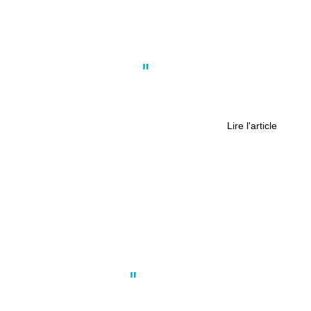
Actus
,
Culture
,
Nantes
Nantes : quand les archives
prennent vie
Lire l'article
Faits divers
,
Société
Procès Jubillar : « Je vais la tuer, je