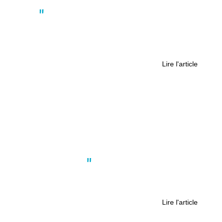
Actus
À Nantes, les Archi’teliers reviennent
pour éveiller les enfants à
l’architecture
Lire l'article
Actus
,
Faits divers
Son chien agresse un chauffeur
routier : la vie de la victime “brisée”
Lire l'article