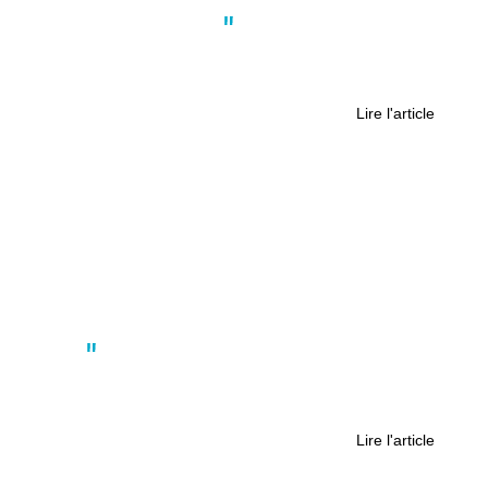
Actus
,
Culture
,
Nantes
Murs libres à Nantes : une liberté
encadrée pour une image soignée
Lire l'article
Actus
FC Nantes : 3 matchs pour rester
dans l’élite
Lire l'article