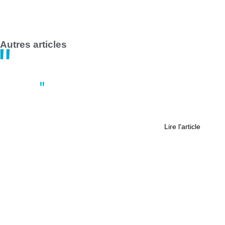
impact majeur à Nantes et Saint-Nazaire
14:47
30 avril
Autres articles
Actus
Pour le printemps, trois idées de
sorties à la Chapelle-sur-Erdre
Lire l'article