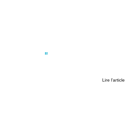
Actus
,
Culture
Ce qu’il ne fallait pas louper cette
semaine du 24 février
Lire l'article