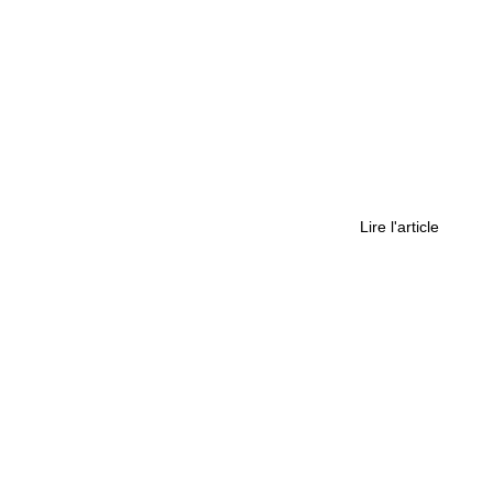
n palliatif au CHU, au chevet de l’humain
Lire l'article