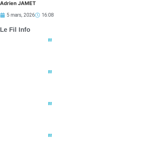
Adrien JAMET
5 mars, 2026
16:08
Le Fil Info
Derby crucial : Nantes et Angers
13:23
02 mai
Un joueur de basket porte plain
10:41
02 mai
À Nantes, une manifestation du 1
10:22
02 mai
Grève des transports en commun 
14:47
30 avril