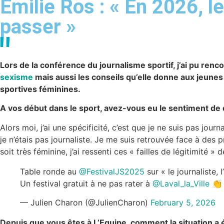
Émilie Ros : « En 2026, l
passer »
Lors de la conférence du journalisme sportif, j’ai pu renc
sexisme
mais aussi les conseils qu’elle donne aux jeune
sportives féminines.
A vos début dans le sport, avez-vous eu le sentiment de 
Alors moi, j’ai une spécificité, c’est que je ne suis pas journa
je n’étais pas journaliste. Je me suis retrouvée face à des p
soit très féminine, j’ai ressenti ces « failles de légitimité 
Table ronde au
@FestivalJS2025
sur « le journaliste,
Un festival gratuit à ne pas rater à
@Laval_la_Ville

— Julien Charon (@JulienCharon)
February 5, 2026
Depuis que vous êtes à L’Equipe, comment la situation a 