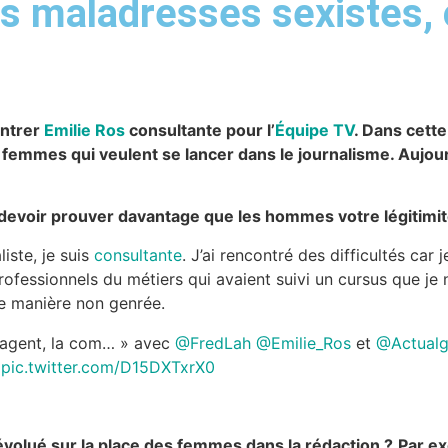
es maladresses sexistes, 
ontrer
Emilie Ros
consultante pour l’
Équipe TV
. Dans cette
s femmes qui veulent se lancer dans le journalisme. Aujo
devoir prouver davantage que les hommes votre légitimité
liste, je suis
consultante
. J’ai rencontré des difficultés car
rofessionnels du métiers qui avaient suivi un cursus que je n
» de manière non genrée.
 l’agent, la com… » avec
@FredLah
@Emilie_Ros
et
@Actualg

pic.twitter.com/D15DXTxrX0
évolué sur la place des femmes dans la rédaction ?
Par ex