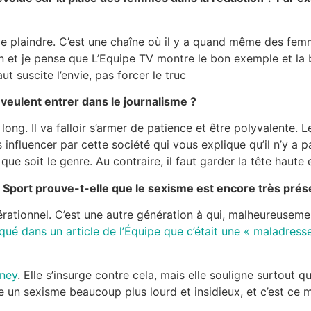
 me plaindre. C’est une chaîne où il y a quand même des fe
 et je pense que L’Equipe TV montre le bon exemple et la b
ut suscite l’envie, pas forcer le truc
eulent entrer dans le journalisme ?
 long. Il va falloir s’armer de patience et être polyvalente.
fluencer par cette société qui vous explique qu’il n’y a pas
ue soit le genre. Au contraire, il faut garder la tête haute 
 Sport prouve-t-elle que le sexisme est encore très prés
érationnel. C’est une autre génération à qui, malheureusem
qué dans un article de l’Équipe que c’était une « maladress
ney
. Elle s’insurge contre cela, mais elle souligne surtout q
 un sexisme beaucoup plus lourd et insidieux, et c’est ce m