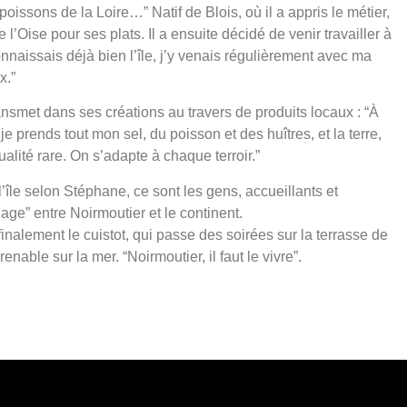
poissons de la Loire…” Natif de Blois, où il a appris le métier,
 l’Oise pour ses plats. Il a ensuite décidé de venir travailler à
onnaissais déjà bien l’île, j’y venais régulièrement avec ma
x.”
ransmet dans ses créations au travers de produits locaux : “À
je prends tout mon sel, du poisson et des huîtres, et la terre,
lité rare. On s’adapte à chaque terroir.”
l’île selon Stéphane, ce sont les gens, accueillants et
ge” entre Noirmoutier et le continent.
finalement le cuistot, qui passe des soirées sur la terrasse de
nable sur la mer. “Noirmoutier, il faut le vivre”.