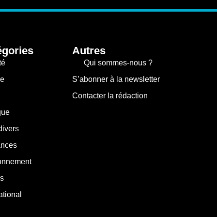
égories
Autres
té
Qui sommes-nous ?
re
S’abonner à la newsletter
Contacter la rédaction
que
divers
nces
onnement
s
ational