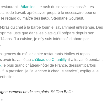
 restaurant
l’Atlantide
. Le rush du service est passé. Les
 plans de travail, après avoir préparé le nécessaire pour un
le regard du maître des lieux, Stéphane Gourault.
t-bras du chef à la barbe fournie, savamment entretenue. Des
exprime juste que dans les plats qu’il prépare depuis son
14 ans. “La cuisine, je m’y suis intéressé d’abord par
.
s exigences du métier, entre restaurants étoilés et repas
s avoir travaillé au
château de Chantilly
, il a travaillé pendant
e
, le plus grand château-hôtel de France, dressant parfois
 “La pression, je l’ai encore à chaque service”, explique le
erfection.
igneusement un de ses plats. ©Lilian Ballu
e”