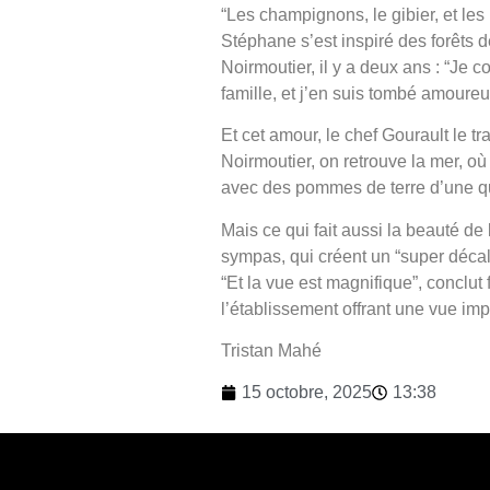
“Les champignons, le gibier, et les 
Stéphane s’est inspiré des forêts de
Noirmoutier, il y a deux ans : “Je c
famille, et j’en suis tombé amoureu
Et cet amour, le chef Gourault le t
Noirmoutier, on retrouve la mer, où 
avec des pommes de terre d’une qua
Mais ce qui fait aussi la beauté de 
sympas, qui créent un “super décala
“Et la vue est magnifique”, conclut 
l’établissement offrant une vue impre
Tristan Mahé
15 octobre, 2025
13:38