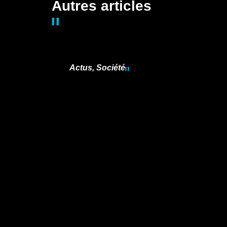
Autres articles
Actus
,
Société