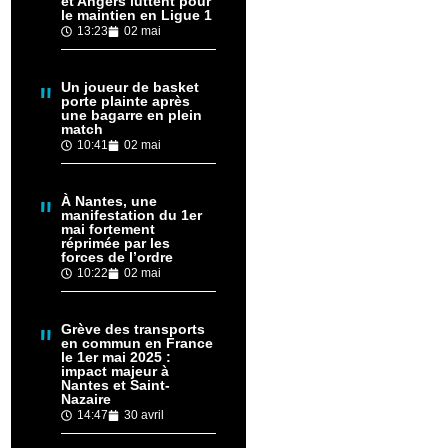
et Angers luttent pour
le maintien en Ligue 1
13:23
02 mai
Un joueur de basket
porte plainte après
une bagarre en plein
match
10:41
02 mai
À Nantes, une
manifestation du 1er
mai fortement
réprimée par les
forces de l’ordre
10:22
02 mai
Grève des transports
en commun en France
le 1er mai 2025 :
impact majeur à
Nantes et Saint-
Nazaire
14:47
30 avril