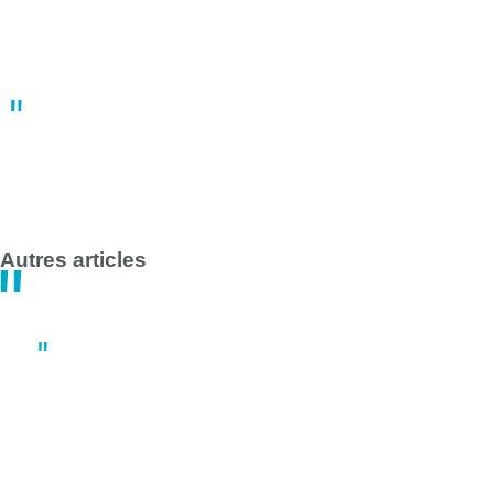
10:22
02 mai
Grève des transports en commun en France le 1er mai 2025 :
impact majeur à Nantes et Saint-Nazaire
14:47
30 avril
Autres articles