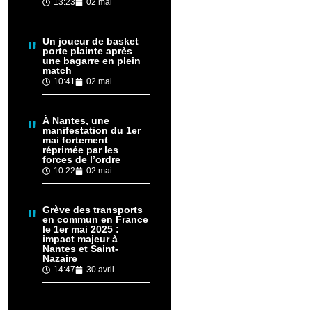
13:23
02 mai
Un joueur de basket
porte plainte après
une bagarre en plein
match
10:41
02 mai
À Nantes, une
manifestation du 1er
mai fortement
réprimée par les
forces de l’ordre
10:22
02 mai
Grève des transports
en commun en France
le 1er mai 2025 :
impact majeur à
Nantes et Saint-
Nazaire
14:47
30 avril