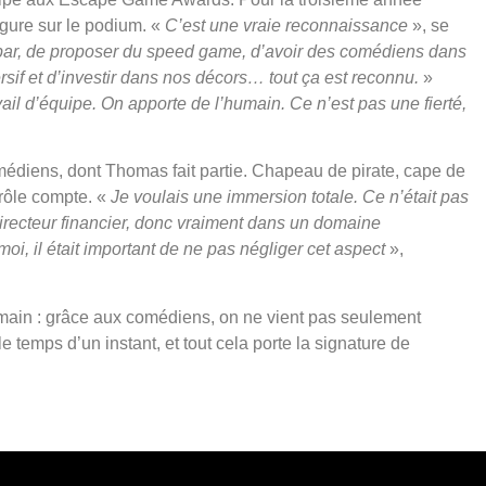
igure sur le podium. «
C’est une vraie reconnaissance
», se
n bar, de proposer du speed game, d’avoir des comédiens dans
rsif et d’investir dans nos décors… tout ça est reconnu.
»
ail d’équipe. On apporte de l’humain. Ce n’est pas une fierté,
médiens, dont Thomas fait partie. Chapeau de pirate, cape de
 rôle compte. «
Je voulais une immersion totale. Ce n’était pas
directeur financier, donc vraiment dans un domaine
oi, il était important de ne pas négliger cet aspect
»,
main : grâce aux comédiens, on ne vient pas seulement
 temps d’un instant, et tout cela porte la signature de