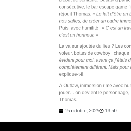
consécutive, le bar escape game f
réjouit Thomas. «
Le fait d’être u
nos salles, de créer un cadre imme
Puis, avec humilité : «
C’est un trav
c’est un honneur.
»
La valeur ajoutée du lieu ? Les co
voleur, bottes de cowboy : chaque
évident pour moi, avant ça j’étais 
complètement différent. Mais pour m
explique-t-il.
À Outlaw, immersion rime avec hu
jouer… on devient le personnage, le
Thomas.
15 octobre, 2025
13:50