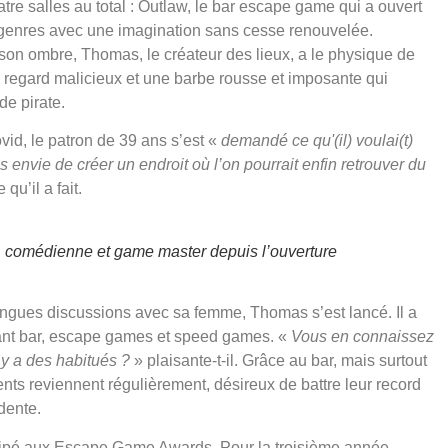
tre salles au total : Outlaw, le bar escape game qui a ouvert
es genres avec une imagination sans cesse renouvelée.
son ombre, Thomas, le créateur des lieux, a le physique de
 regard malicieux et une barbe rousse et imposante qui
e pirate.
id, le patron de 39 ans s’est «
demandé ce qu'(il) voulai(t)
s envie de créer un endroit où l’on pourrait enfin retrouver du
qu’il a fait.
 comédienne et game master depuis l’ouverture
ngues discussions avec sa femme, Thomas s’est lancé. Il a
nt bar, escape games et speed games. «
Vous en connaissez
y a des habitués ?
» plaisante-t-il. Grâce au bar, mais surtout
nts reviennent régulièrement, désireux de battre leur record
dente.
cipé aux Escape Game Awards. Pour la troisième année