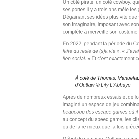
Un côté pirate, un côté cowboy, qua
ses portes il y a trois ans mêle l
Dégainant ses idées plus vite que 
son imaginaire, imposant avec son
complète à merveille son costume d
En 2022, pendant la période du Cov
faire du reste de (s)a vie
». «
J’avai
lien social.
» Et c’est exactement ce 
À coté de Thomas, Manuella,
d’Outlaw © Lily L’Abbaye
Après de nombreux essais et de lo
imaginé un espace de jeu combina
beaucoup des escape games où il 
au concept du speed game, les clie
ou de faire mieux que la fois précé
Début de semaine, Outlaw a parti