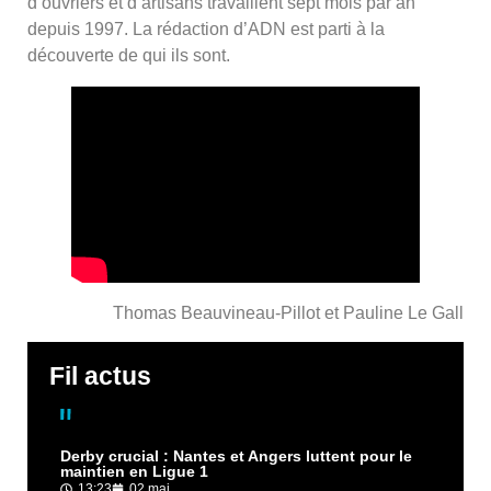
d’ouvriers et d’artisans travaillent sept mois par an
depuis 1997. La rédaction d’ADN est parti à la
découverte de qui ils sont.
Thomas Beauvineau-Pillot et Pauline Le Gall
Fil actus
Derby crucial : Nantes et Angers luttent pour le
maintien en Ligue 1
13:23
02 mai