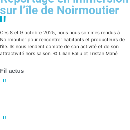
sur l’île de Noirmoutier
Ces 8 et 9 octobre 2025, nous nous sommes rendus à
Noirmoutier pour rencontrer habitants et producteurs de
l’île. Ils nous rendent compte de son activité et de son
attractivité hors saison. © Lilian Ballu et Tristan Mahé
Fil actus
Derby crucial : Nantes et Angers luttent pour le maintien en
Ligue 1
13:23
02 mai
Un joueur de basket porte plainte après une bagarre en plein