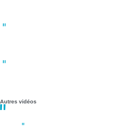
match
10:41
02 mai
À Nantes, une manifestation du 1er mai fortement réprimée par
les forces de l’ordre
10:22
02 mai
Grève des transports en commun en France le 1er mai 2025 :
impact majeur à Nantes et Saint-Nazaire
14:47
30 avril
Autres vidéos
Sport