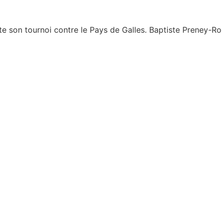
te son tournoi contre le Pays de Galles. Baptiste Preney-Ro
 luttent pour le maintien en Ligue 1
te après une bagarre en plein match
er mai fortement réprimée par les forces de l’ordre