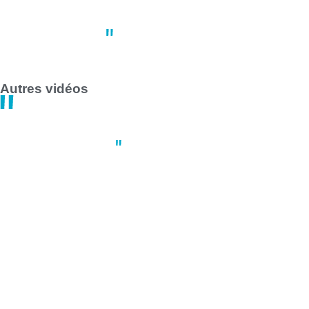
Grève des transports en commun 
14:47
30 avril
Autres vidéos
Actus
,
Culture
,
Sport
JT Spécial Vendée Globe des B2B