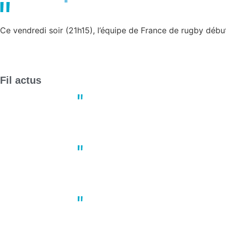
Ce vendredi soir (21h15), l’équipe de France de rugby débu
Fil actus
Derby crucial : Nantes et Angers
13:23
02 mai
Un joueur de basket porte plain
10:41
02 mai
À Nantes, une manifestation du 1
10:22
02 mai