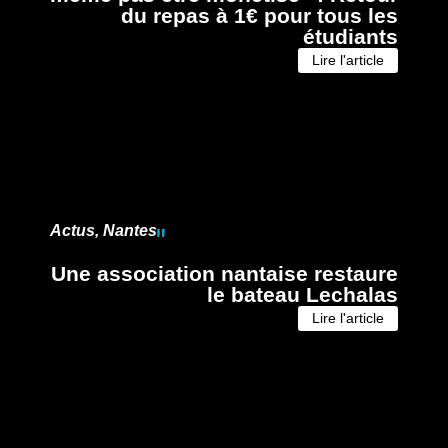
du repas à 1€ pour tous les
étudiants
Lire l'article
Actus
,
Nantes
Une association nantaise restaure
le bateau Lechalas
Lire l'article