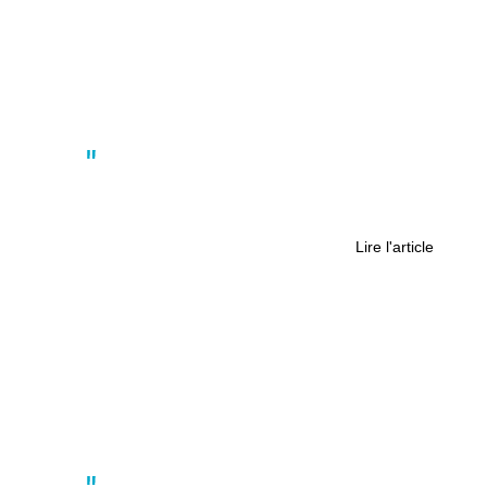
Actus
J’ai testé pour vous : le lancer de
hache
Lire l'article
Actus