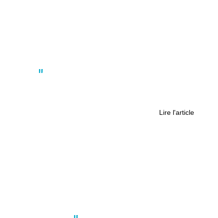
Actus
Comment l’escalade est devenue un
sport populaire à Nantes
Lire l'article
Environnement