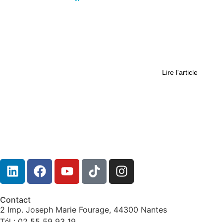
« Ce sont des couchers de soleil,
des lumières orangées, la solitude,
les oiseaux… » : les marais salants
en hiver dépeints par Nicolas
François, guide touristique
Lire l'article
Contact
2 Imp. Joseph Marie Fourage, 44300 Nantes
Tél : 02 55 59 93 19