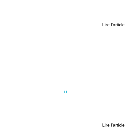
Rezé : le Chronographe rouvre ses
portes après un an de travaux
Lire l'article
Actus
,
Culture
,
Nantes
Comment cette société de
production audiovisuelle de Nantes
veut se rendre unique
Lire l'article