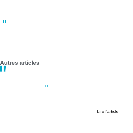
Grève des transports en commun en France le 1er mai 2025 :
impact majeur à Nantes et Saint-Nazaire
14:47
30 avril
Autres articles
Culture
,
Nantes
“La Quête Fantastique” : un jeu de
piste insolite au cœur de Nantes
Lire l'article