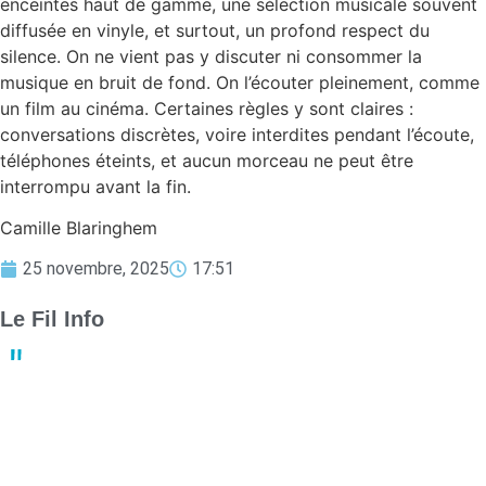
enceintes haut de gamme, une sélection musicale souvent
diffusée en vinyle, et surtout, un profond respect du
silence. On ne vient pas y discuter ni consommer la
musique en bruit de fond. On l’écouter pleinement, comme
un film au cinéma. Certaines règles y sont claires :
conversations discrètes, voire interdites pendant l’écoute,
téléphones éteints, et aucun morceau ne peut être
interrompu avant la fin.
Camille Blaringhem
25 novembre, 2025
17:51
Le Fil Info
Derby crucial : Nantes et Angers luttent pour le maintien en
Ligue 1
13:23
02 mai