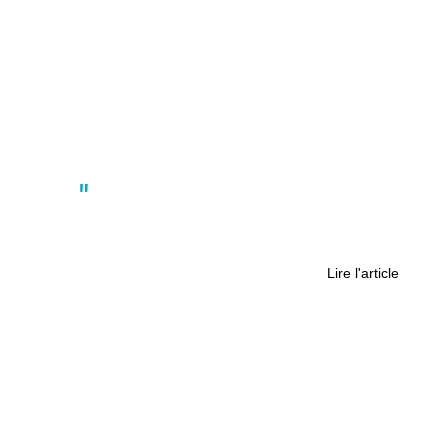
Actus
Grève du 1er octobre : environ 3 000
personnes ont défilé à Nantes
Lire l'article