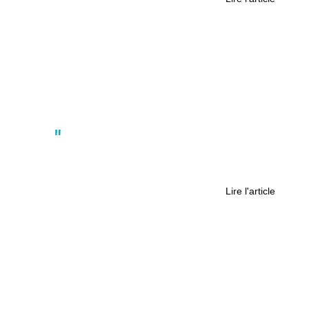
Actus
Rezé : le Chronographe rouvre ses
portes après un an de travaux
Lire l'article