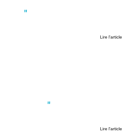
Actus
Football. Coupe de France : Angers
NDC s’en sort face à Méral-Cossé
Lire l'article
Culture
,
Société
La Bugallière : un centre socio-
culturel « par et pour les habitants »
Lire l'article