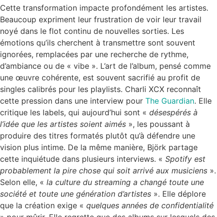
Cette transformation impacte profondément les artistes.
Beaucoup expriment leur frustration de voir leur travail
noyé dans le flot continu de nouvelles sorties. Les
émotions qu’ils cherchent à transmettre sont souvent
ignorées, remplacées par une recherche de rythme,
d’ambiance ou de « vibe ». L’art de l’album, pensé comme
une œuvre cohérente, est souvent sacrifié au profit de
singles calibrés pour les playlists. Charli XCX reconnaît
cette pression dans une interview pour
The Guardian
. Elle
critique les labels, qui aujourd’hui sont «
désespérés à
l’idée que les artistes soient aimés
», les poussant à
produire des titres formatés plutôt qu’à défendre une
vision plus intime. De la même manière, Björk partage
cette inquiétude dans plusieurs interviews. «
Spotify est
probablement la pire chose qui soit arrivé aux musiciens
».
Selon elle, «
la culture du streaming a changé toute une
société et toute une génération d’artistes
». Elle déplore
que la création exige «
quelques années de confidentialité
» pour mûrir. Elle regrette que des albums sur lesquels des