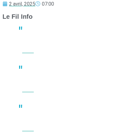
2 avril, 2025
07:00
Le Fil Info
Derby crucial : Nantes et Angers luttent pour le maintien en
Ligue 1
13:23
02 mai
Un joueur de basket porte plainte après une bagarre en plein
match
10:41
02 mai
À Nantes, une manifestation du 1er mai fortement réprimée par
les forces de l’ordre
10:22
02 mai