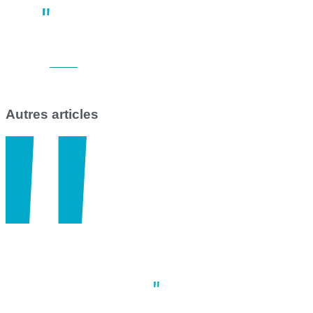
Grève des transports en commun en France le 1er mai 2025 :
impact majeur à Nantes et Saint-Nazaire
14:47
30 avril
Autres articles
Actus
,
Nantes
,
Société
Prépa-seconde : entre opportunité et