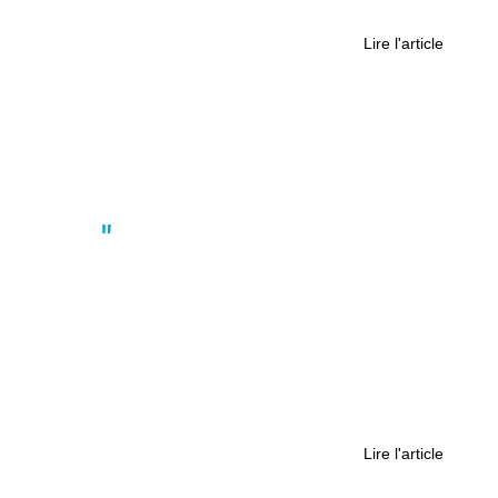
combien coûte une campagne ?
Lire l'article
Actus
,
Nantes
,
Société
“Il y aura sûrement une réduction du
nombre de profs”: InterAsso Nantes
se mobilise
Lire l'article