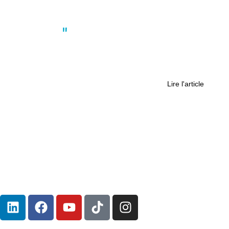
Faits divers
Vol en bande organisée à La
Chapelle-sur-Erdre : le propriétaire
floué rattrape ses cambrioleurs
Lire l'article