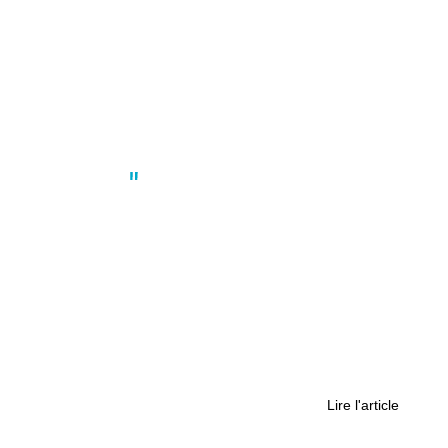
Actus
,
International
,
Nantes
,
Politique
Portrait : cuisine serbe et héritage
assumé, la mission de Richard Savic
Lire l'article