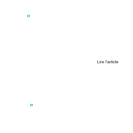
Actus
,
Société
Manifestation à Nantes : une
mobilisation du secteur médico-
social rassemble 1 000 travailleurs
Lire l'article
Politique
,
Société
Élections Municipales 2026 :