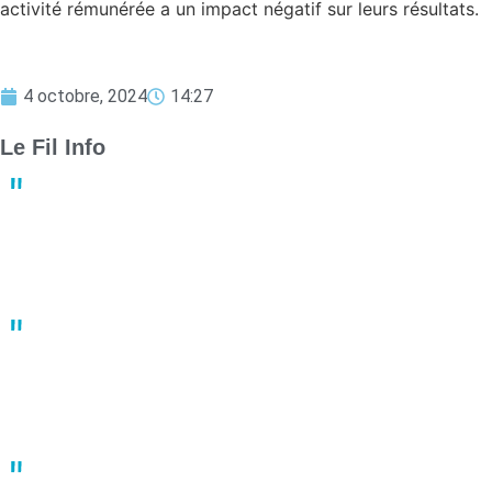
activité rémunérée a un impact négatif sur leurs résultats.
4 octobre, 2024
14:27
Le Fil Info
Derby crucial : Nantes et Angers luttent pour le maintien en
Ligue 1
13:23
02 mai
Un joueur de basket porte plainte après une bagarre en plein
match
10:41
02 mai