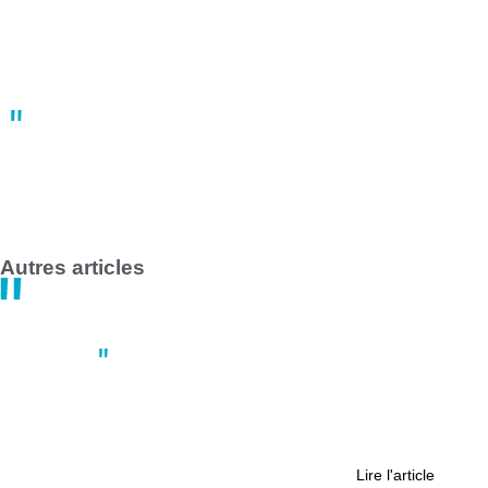
À Nantes, une manifestation du 1er mai fortement réprimée par
les forces de l’ordre
10:22
02 mai
Grève des transports en commun en France le 1er mai 2025 :
impact majeur à Nantes et Saint-Nazaire
14:47
30 avril
Autres articles
Culture
,
Nantes
Sherlock Holmes a terminé l’enquête
Lire l'article