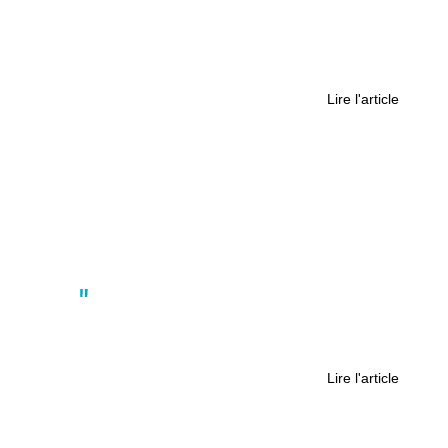
Le pont de Saint-Nazaire : 50 ans
d’histoire suspendue entre deux
rives
Lire l'article
Actus
HORA : une association pour faire
vivre tout un quartier
Lire l'article