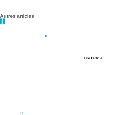
Autres articles
Actus
,
Faits divers
Son chien agresse un chauffeur
routier : la vie de la victime “brisée”
Lire l'article
Actus