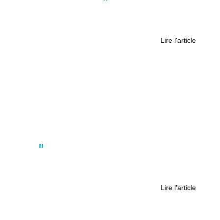
Dominique Baot, un ancien marin
devenu photographe
Lire l'article
Actus
Les élus d’Orvault toujours plus
proches des habitants
Lire l'article