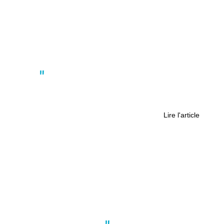
Actus
Classement des villes où l’on râle le
plus : Nantes, une ville très zen
Lire l'article
Coup de coeur
,
Culture