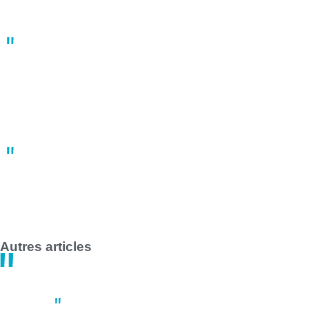
À Nantes, une manifestation du 1er mai fortement réprimée par
les forces de l’ordre
10:22
02 mai
Grève des transports en commun en France le 1er mai 2025 :
impact majeur à Nantes et Saint-Nazaire
14:47
30 avril
Autres articles
Actus