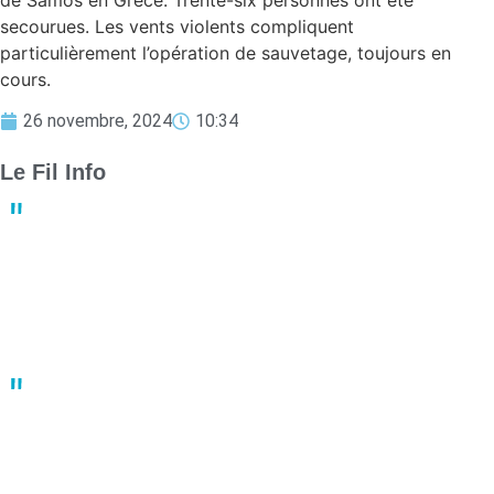
de Samos en Grèce. Trente-six personnes ont été
secourues. Les vents violents compliquent
particulièrement l’opération de sauvetage, toujours en
cours.
26 novembre, 2024
10:34
Le Fil Info
Derby crucial : Nantes et Angers luttent pour le maintien en
Ligue 1
13:23
02 mai
Un joueur de basket porte plainte après une bagarre en plein
match
10:41
02 mai