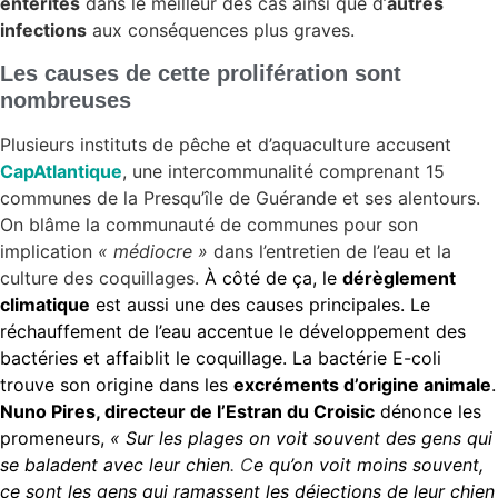
entérites
dans le meilleur des cas ainsi que d’
autres
infections
aux conséquences plus graves.
Les causes de cette prolifération sont
nombreuses
Plusieurs instituts de pêche et d’aquaculture accusent
CapAtlantique
, une intercommunalité comprenant 15
communes de la Presqu’île de Guérande et ses alentours.
On blâme la communauté de communes pour son
implication
« médiocre »
dans l’entretien de l’eau et la
culture des coquillages.
À côté de ça, le
dérèglement
climatique
est aussi une des causes principales. Le
réchauffement de l’eau accentue le développement des
bactéries et affaiblit le coquillage. La bactérie E-coli
trouve son origine dans les
excréments d’origine animale
.
Nuno Pires, directeur de l’Estran du Croisic
dénonce les
promeneurs,
« Sur les plages on voit souvent des gens qui
se baladent avec leur chien
. C
e qu’on voit moins souvent,
ce sont les gens qui ramassent les déjections de leur chien