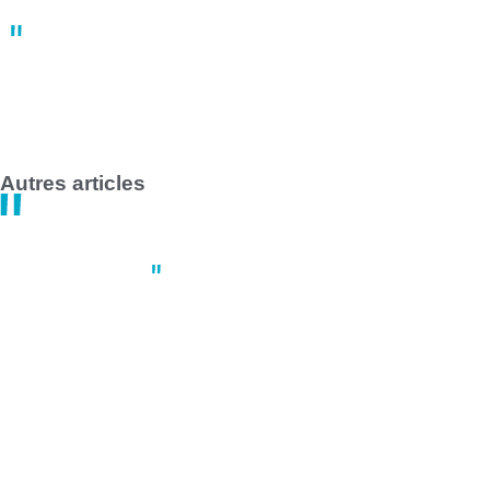
Grève des transports en commun en France le 1er mai 2025 :
impact majeur à Nantes et Saint-Nazaire
14:47
30 avril
Autres articles
Nantes
,
Sport
Youth League : un an après, que s
jeunes demi-fina