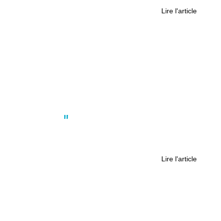
Lire l'article
Actus
,
Sport
Hockey sur glace : Nantes s’impose
contre Meudon
Lire l'article