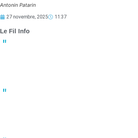
Antonin Patarin
27 novembre, 2025
11:37
Le Fil Info
Derby crucial : Nantes et Angers luttent pour le maintien en
Ligue 1
13:23
02 mai
Un joueur de basket porte plainte après une bagarre en plein
match
10:41
02 mai