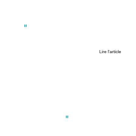
Actus
La Californie dans le centre de
Nantes
Lire l'article
Actus
,
Nantes
,
Politique
Pierre-Emmanuel Marais pour une
Bretagne réunifiée