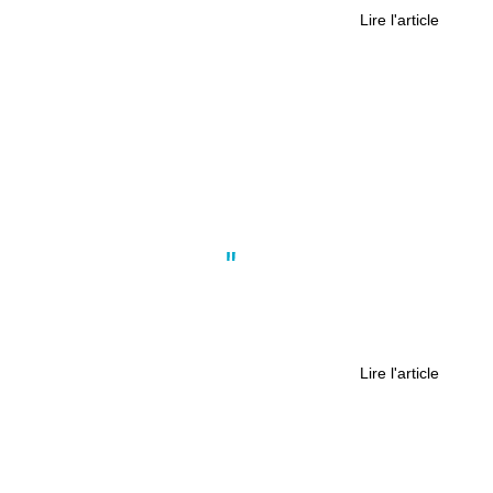
Lire l'article
Actus
,
Culture
,
Nantes
Nantes : Ce groupe de reggae fusion
annonce la sortie de nouveaux
singles
Lire l'article