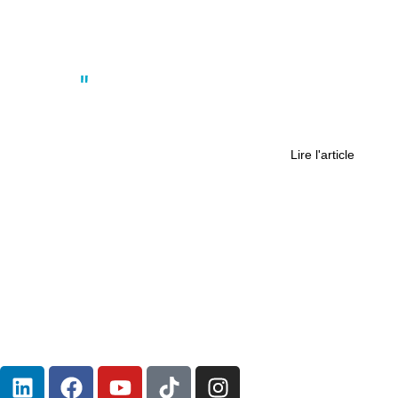
Culture
Leave in Time : Un Pionnier des
Escape Games à Nantes
Lire l'article