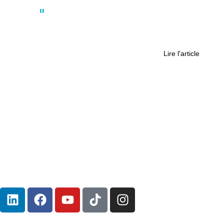
Actus
Nantes Fashion Week : les étudiants
à l’honneur
Lire l'article