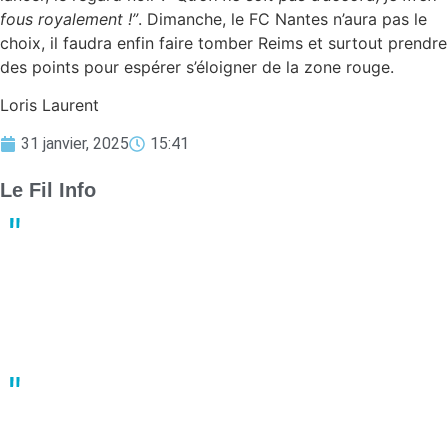
fous royalement !”
. Dimanche, le FC Nantes n’aura pas le
choix, il faudra enfin faire tomber Reims et surtout prendre
des points pour espérer s’éloigner de la zone rouge.
Loris Laurent
31 janvier, 2025
15:41
Le Fil Info
Derby crucial : Nantes et Angers luttent pour le maintien en
Ligue 1
13:23
02 mai
Un joueur de basket porte plainte après une bagarre en plein
match