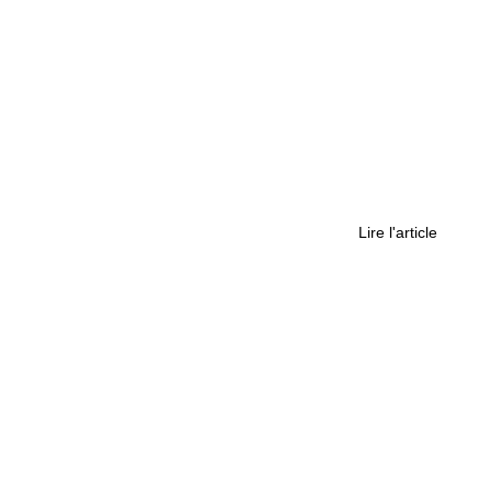
érique Est est-il sujet aux inondations ?
Lire l'article