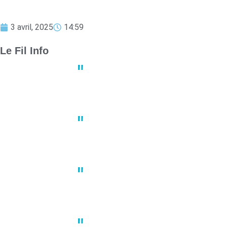
3 avril, 2025
14:59
Le Fil Info
Derby crucial : Nantes et Angers
13:23
02 mai
Un joueur de basket porte plain
10:41
02 mai
À Nantes, une manifestation du 1
10:22
02 mai
Grève des transports en commun 
14:47
30 avril