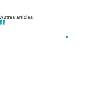
Autres articles
Actus
,
Environnement
,
Nantes