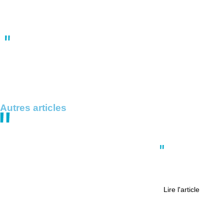
Grève des transports en commun en France le 1er mai 2025 :
impact majeur à Nantes et Saint-Nazaire
14:47
30 avril
Autres articles
Actus
,
International
,
Nantes
,
Politique
Portrait : cuisine serbe et héritage
assumé, la mission de Richard Savic
Lire l'article