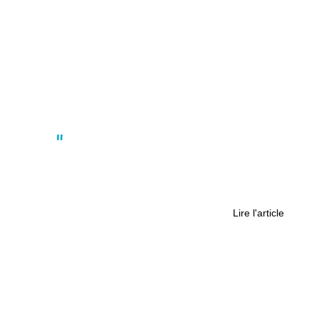
Actus
Nantes : post-municipales les
écologistes sont dans la continuité
avec Johanna Rolland
Lire l'article