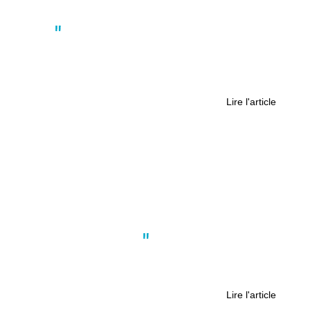
Actus
Le musée de l’imprimerie de Nantes
vous ouvre ses portes et vous invite
à mettre la main à la pâte
Lire l'article
Actus
,
Nantes
,
Société
Nantes en bleu pour la semaine de
l’autisme
Lire l'article