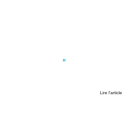
Actus
,
Culture
,
Nantes
Baisse des subventions à Nantes : le
muséum d’histoire naturelle impacté
?
Lire l'article