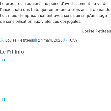
Le procureur requiert une peine d’avertissement au vu de
l’ancienneté des faits qui remontent à trois ans. Il demande
huit mois d’emprisonnement avec sursis ainsi qu’un stage
de sensibilisation aux violences conjugales.
Louise Petiteau
Louise Petiteau
24 mars, 2026
10:59
Le Fil Info
Derby crucial : Nantes et Angers luttent pour le maintien en
Ligue 1
13:23
02 mai
Un joueur de basket porte plainte après une bagarre en plein