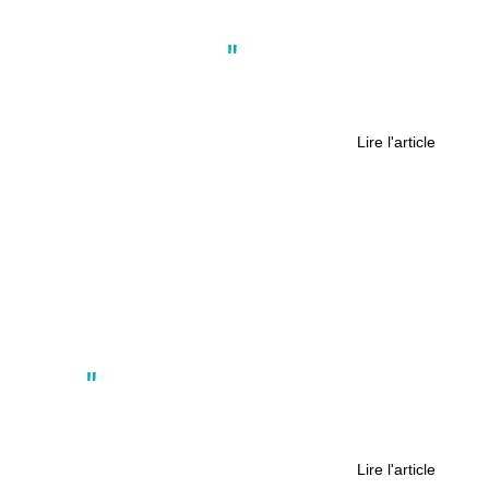
Actus
,
Culture
,
Société
À Clisson, un évènement caritatif
organisé sur le site du Hellfest
Lire l'article
Actus
Municipales : la bascule à droite des
villes de la métropole nantaise
Lire l'article