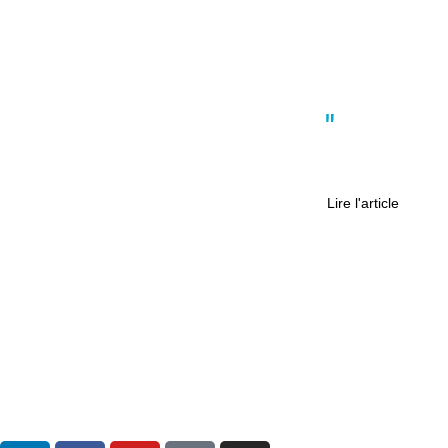
Actus
,
Coup de coeur
,
Culture
,
Nantes
“Nantes au Singulier” : un siècle
raconté par Robert Garcion
Lire l'article