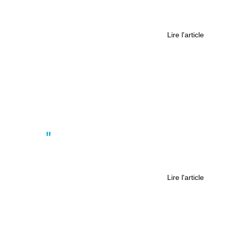
Municipales 2026 : la réaction des
Nantais à la réélection de Johanna
Rolland
Lire l'article
Culture
Chapelle-Sur-Erdre. L’école de
musique dans une ère harmonieuse
Lire l'article