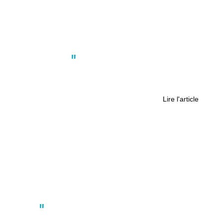
Actus
,
Culture
Le naufrage du Lancastria,
catastrophe en Loire-Atlantique
Lire l'article
Actus