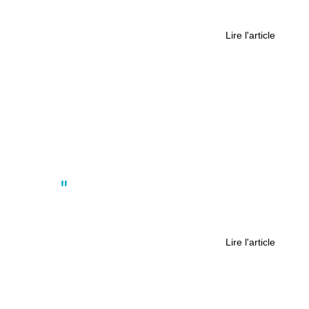
Pays de la Loire : les sportifs
internationaux sont de sortie
Lire l'article
Nantes
Nantes : 40 000 visiteurs à la Folie
des plantes
Lire l'article