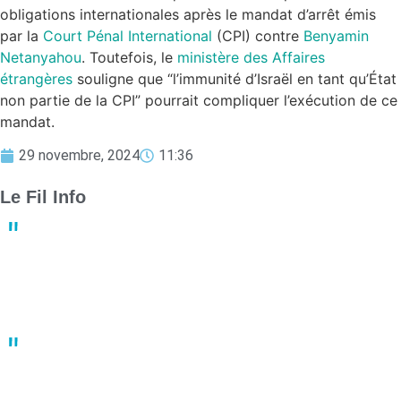
obligations internationales après le mandat d’arrêt émis
par la
Court Pénal International
(CPI) contre
Benyamin
Netanyahou
. Toutefois, le
ministère des Affaires
étrangères
souligne que “l’immunité d’Israël en tant qu’État
non partie de la CPI” pourrait compliquer l’exécution de ce
mandat.
29 novembre, 2024
11:36
Le Fil Info
Derby crucial : Nantes et Angers luttent pour le maintien en
Ligue 1
13:23
02 mai
Un joueur de basket porte plainte après une bagarre en plein
match