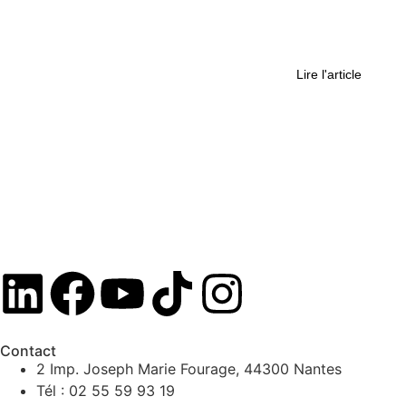
“On est une proie facile” : une ex-
Témoin de Jéhovah témoigne de
l’enfer qu’elle a vécu
Lire l'article
Contact
2 Imp. Joseph Marie Fourage, 44300 Nantes
Tél : 02 55 59 93 19