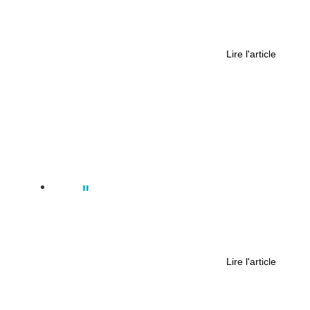
Ce mardi 11 mars, le CHU de Nantes
sensibilise sur le cancer colorectal
pour Mars bleu
Lire l'article
Actus
Dans les coulisses du monde
néoprofessionnel avec le sportif
Similien Hamon
Lire l'article