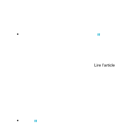
Actus
,
Nantes
,
Société
,
Tendances
Un coffee shop “pour les amoureux
des plantes” rue Maréchal Joffre, à
Nantes
Lire l'article
Actus