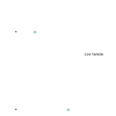
Culture
Battle enflammée à La Chapelle sur
Erdre : le hip-hop en scène !
Lire l'article
Actus
,
Politique
,
Société