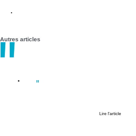
30 avril
Autres articles
Actus
Nantes : comment les médias locaux
ont-ils couvert la réouverture tant
attendue de la cathédrale ?
Lire l'article