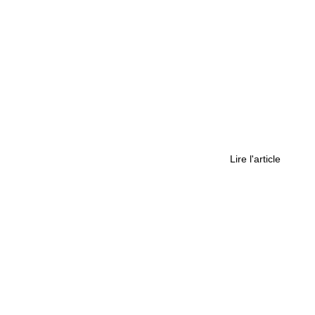
que au couteau fait un mort dans un lycée
Lire l'article