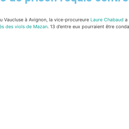
 du Vaucluse à Avignon, la vice-procureure
Laure Chabaud
a 
ès des viols de Mazan
. 13 d’entre eux pourraient être conda
 luttent pour le maintien en Ligue 1
te après une bagarre en plein match
er mai fortement réprimée par les forces de l’ordre
en France le 1er mai 2025 : impact majeur à Nantes et Saint-Naza