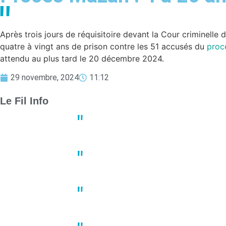
Après trois jours de réquisitoire devant la Cour criminelle
quatre à vingt ans de prison contre les 51 accusés du
proc
attendu au plus tard le 20 décembre 2024.
29 novembre, 2024
11:12
Le Fil Info
Derby crucial : Nantes et Angers
13:23
02 mai
Un joueur de basket porte plain
10:41
02 mai
À Nantes, une manifestation du 1
10:22
02 mai
Grève des transports en commun 