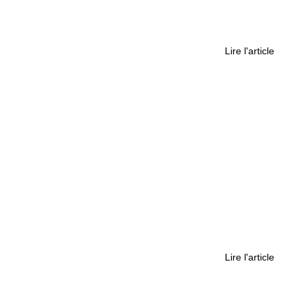
e à écouter dans un monde de streaming
Lire l'article
comme échappée, Marseille comme repère
Lire l'article