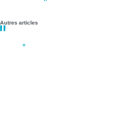
14:47
30 avril
Autres articles
Actus