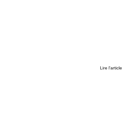
ues : un enjeu de sécurité et de mémoire
Lire l'article