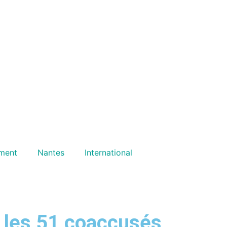
ment
Nantes
International
e les 51 coaccusés