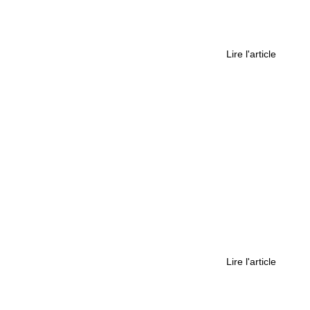
tonne, c’est un combat de tous les jours »
Lire l'article
e CBD séduit autant les consommateurs ?
Lire l'article