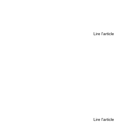
 des années que tout le monde attend ça”
Lire l'article
rance de GT4 et gagne un nouveau statut
Lire l'article