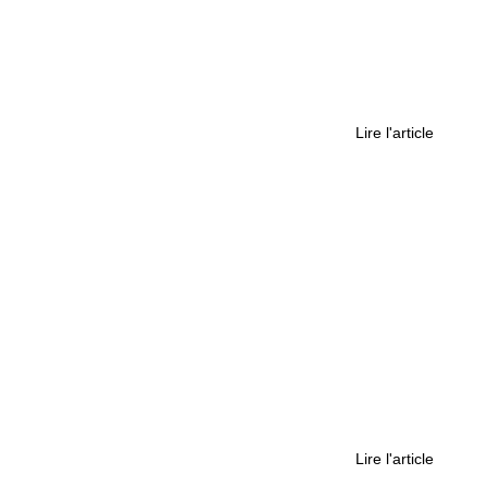
ruire le passé pour construire le présent
Lire l'article
« Pour moi, Noël est un enfer »
Lire l'article