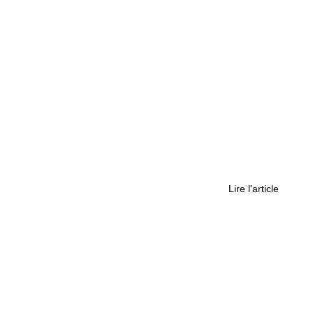
 : Pourquoi sont-elles si symboliques ?
Lire l'article