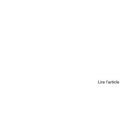
J’ai testé pour vous : le lancer de hache
Lire l'article