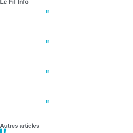
Le Fil Info
Derby crucial : Nantes et Angers
13:23
02 mai
Un joueur de basket porte plain
10:41
02 mai
À Nantes, une manifestation du 1
10:22
02 mai
Grève des transports en commun 
14:47
30 avril
Autres articles