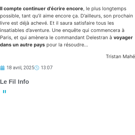
Il compte continuer d’écrire encore
, le plus longtemps
possible, tant qu’il aime encore ça. D’ailleurs, son prochain
livre est déjà achevé. Et il saura satisfaire tous les
insatiables d’aventure. Une enquête qui commencera à
Paris, et qui amènera le commandant Delestran à
voyager
dans un autre pays
pour la résoudre…
Tristan Mahé
18 avril, 2025
13:07
Le Fil Info
Derby crucial : Nantes et Angers luttent pour le maintien en
Ligue 1
13:23
02 mai