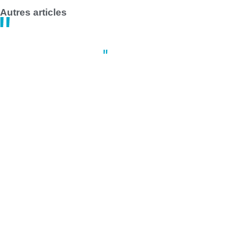
Autres articles
Actus
,
Culture
,
Nantes
Comment cette société de pro