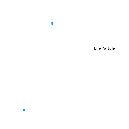
Actus
,
Faits divers
Un voisin sème la terreur dans cet
immeuble de Nantes
Lire l'article
Actus
INCIDENT TRAMWAY : UNE JEUNE
FEMME POUSSÉE DANS LES