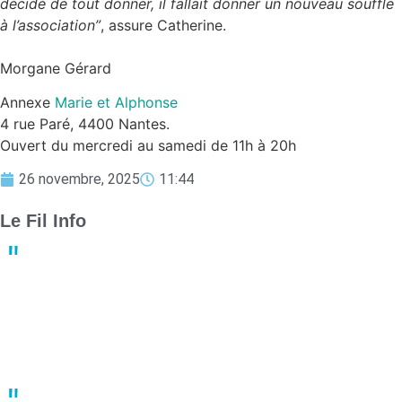
décidé de tout donner, il fallait donner un nouveau souffle
à l’association”
, assure Catherine.
Morgane Gérard
Annexe
Marie et Alphonse
4 rue Paré, 4400 Nantes.
Ouvert du mercredi au samedi de 11h à 20h
26 novembre, 2025
11:44
Le Fil Info
Derby crucial : Nantes et Angers luttent pour le maintien en
Ligue 1
13:23
02 mai