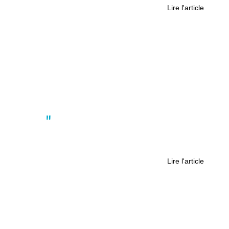
Lire l'article
Culture
Leave in Time : Un Pionnier des
Escape Games à Nantes
Lire l'article