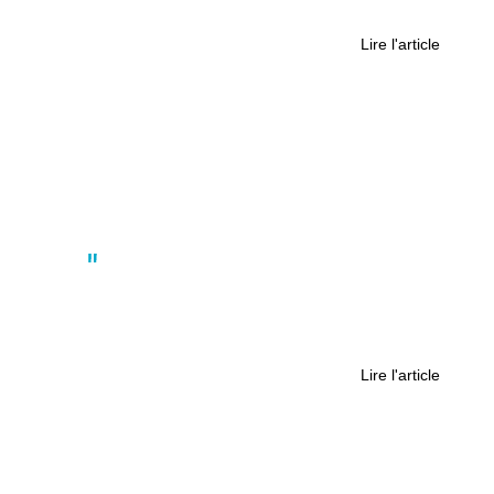
ESCALIERS
Lire l'article
Actus
« Comprendre pour ne pas
reproduire : c’est tout le sens du
Mémorial »
Lire l'article