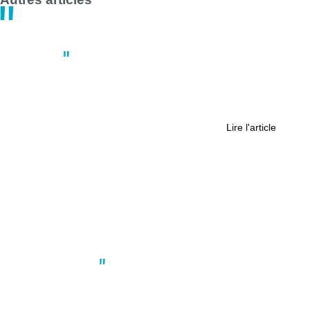
Société
Miss France : plus de 30 ans après,
pourquoi Miss Pays de la Loire ne
gagne plus ?
Lire l'article
Actus
,
Culture
Festival du film coréen : Quand la
culture coréenne s’invite à Nantes