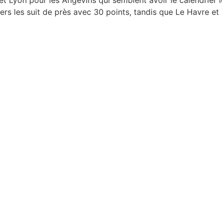
 et Lyon pour les Angevins qui semblent avoir le calendrier 
ers les suit de près avec 30 points, tandis que Le Havre et
 luttent pour le maintien en Ligue 1
te après une bagarre en plein match
er mai fortement réprimée par les forces de l’ordre