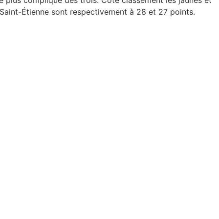
le plus compliqué des trois. Coté classement les jaunes et
 Saint-Étienne sont respectivement à 28 et 27 points.