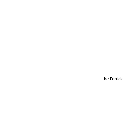
ire
ste à Nantes, brille déjà à l’international
Lire l'article