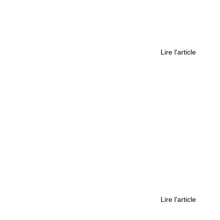
ropéens sur l’affaire Dupont de Ligonnès
Lire l'article
s féminin bat son plein jusqu’au week-end
Lire l'article