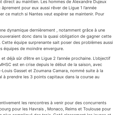
nt direct au maintien. Les hommes de Alexandre Dujeux
c âprement pour eux aussi rêver de Ligue 1 l’année
ner ce match si Nantes veut espérer se maintenir. Pour
 bonne dynamique dernièrement , notamment grâce à une
trouveraient donc dans la quasi obligation de gagner cette
x. Cette équipe surprenante sait poser des problèmes aussi
les équipes de moindre envergure.
et déjà sûr d’être en Ligue 2 l’année prochaine. L’objectif
MHSC est en crise depuis le début de la saison, avec
Jean-Louis Gasset et Zoumana Camara, nommé suite à la
al à prendre les 3 points capitaux dans la course au
entivement les rencontres à venir pour des concurrents
asbourg pour les Havrais , Monaco, Reims et Toulouse pour