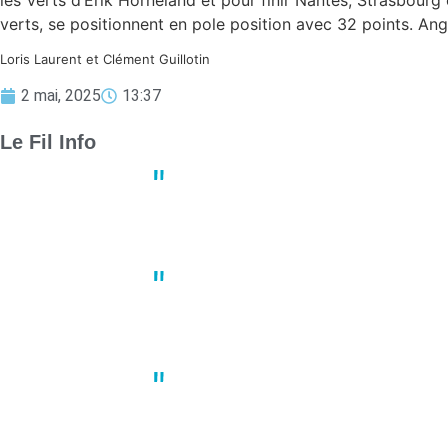
les Verts d’Erik Horneland et pour finir Nantes, Strasbourg
verts, se positionnent en pole position avec 32 points. Ang
Loris Laurent et Clément Guillotin
2 mai, 2025
13:37
Le Fil Info
Derby crucial : Nantes et Angers
13:23
02 mai
Un joueur de basket porte plain
10:41
02 mai
À Nantes, une manifestation du 1
10:22
02 mai