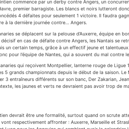
maintien commence par un derby contre Angers, un concurre
avre, premier barragiste. Les blancs et noirs lutteront don
oncédés 4 défaites pour seulement 1 victoire. Il faudra gag
ire à la dernière journée contre… Angers.
Canaries se déplacent sur la pelouse d’Auxerre, équipe en
 décisif en cas de défaite contre Angers, les Nantais se re
is un certain temps, grâce à un effectif jeune et talentueu
 donc pour l’équipe de Nantes, qui a souvent du mal contre 
naries qui reçoivent Montpellier, lanterne rouge de Ligue 1 
es 5 grands championnats depuis le début de la saison. Le 
sser 3 entraîneurs différents sur son banc, Der Zakarian, 
ntexte, les jaunes et verts ne devraient pas avoir trop de m
en devrait être une formalité, surtout quand on scrute att
s vont respectivement affronter : Auxerre, Marseille et Str