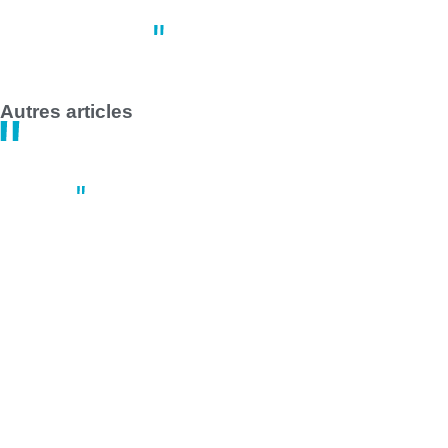
Grève des transports en commun 
14:47
30 avril
Autres articles
Sport