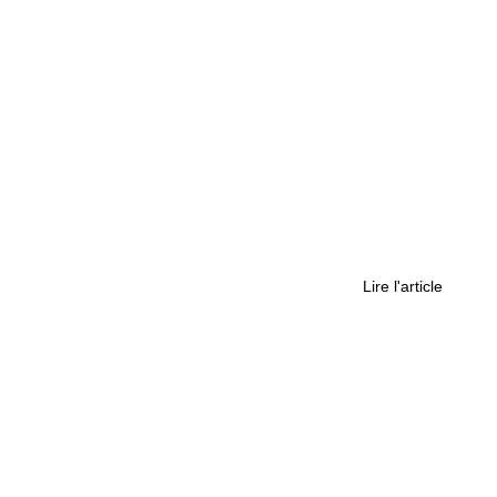
ine qui ne laisse personne sur la touche
Lire l'article