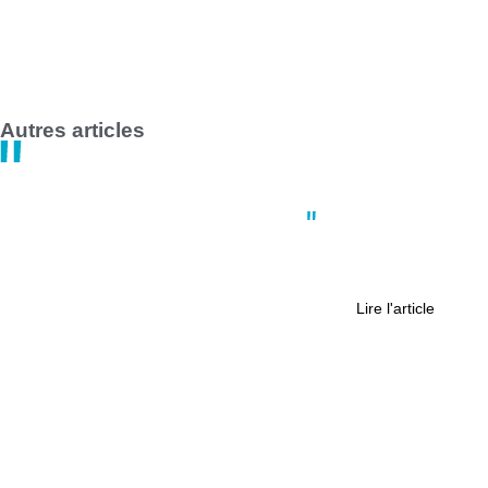
Grève des transports en commun en France le 1er mai 2025 :
impact majeur à Nantes et Saint-Nazaire
14:47
30 avril
Autres articles
Actus
,
Nantes
,
Politique
,
Société
Nantes : une conférence pour
encourager la jeunesse à débattre
Lire l'article