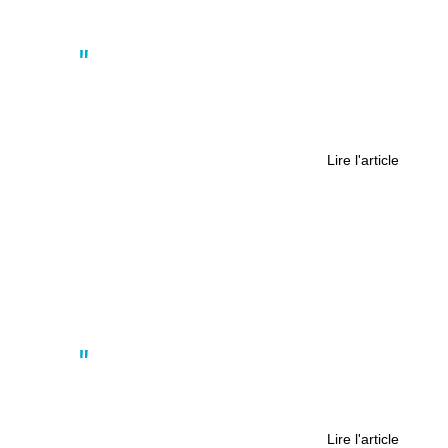
Actus
La trottinette freestyle, un
phénomène en vogue dans les
skateparks
Lire l'article
Actus
L’info en mode YouTube : quand les
journalistes cassent les codes
Lire l'article