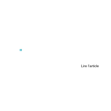
Actus
Nantes : la nouvelle ville de la mode
Lire l'article