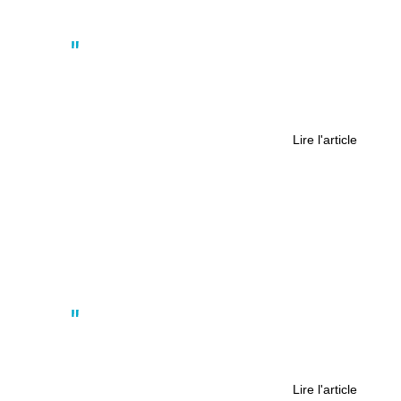
Actus
Un mois de mai “aléatoire” pour les
campings : le prix de l’essence
change les habitudes
Lire l'article
Actus
Le 3isFestival : un événement
musical 100% étudiant
Lire l'article