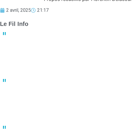
2 avril, 2025
21:17
Le Fil Info
Derby crucial : Nantes et Angers luttent pour le maintien en
Ligue 1
13:23
02 mai
Un joueur de basket porte plainte après une bagarre en plein
match
10:41
02 mai