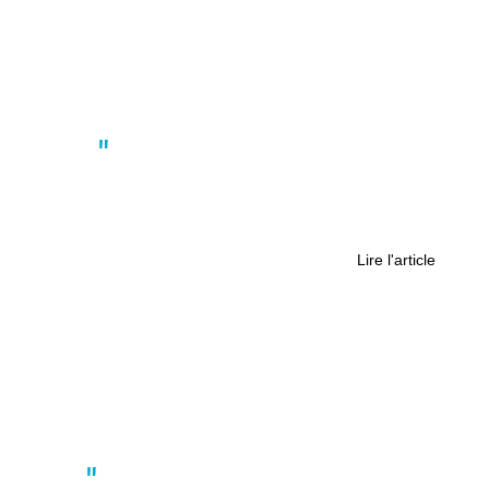
Culture
La Chapelle-sur-Erdre : et si vous
donniez une seconde vie au meuble
de votre grand-mère ?
Lire l'article
Actus