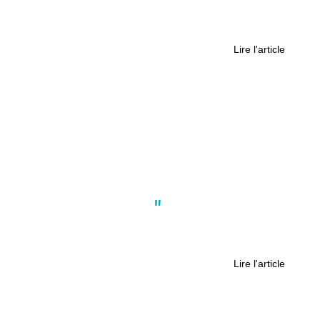
Maxime Drodelot : l’incollable fan du
FC Nantes
Lire l'article
Actus
,
Nantes
,
Politique
Nantes Université lance l’alerte sur
sa situation financière
Lire l'article