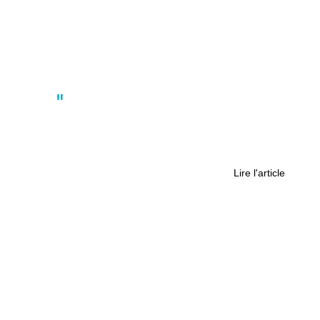
Actus
On a sélectionné pour vous quatre
restaurants où se réchauffer à
Nantes cet hiver
Lire l'article