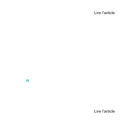
Qu’est-ce que le RER métropolitain ?
Lire l'article
Société
“Ils ne sont pas seuls” : à Fresne-
sur-Loire, l’Escale accompagne les
aidants au quotidien
Lire l'article