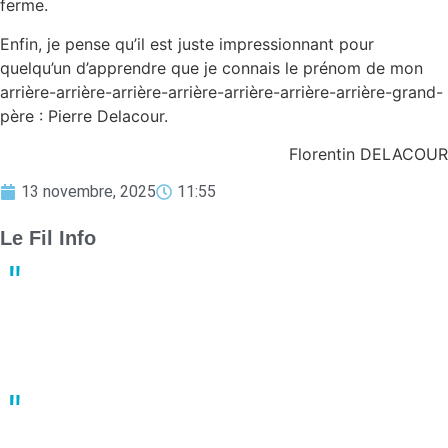
ferme.
Enfin, je pense qu’il est juste impressionnant pour
quelqu’un d’apprendre que je connais le prénom de mon
arrière-arrière-arrière-arrière-arrière-arrière-arrière-grand-
père : Pierre Delacour.
Florentin DELACOUR
13 novembre, 2025
11:55
Le Fil Info
Derby crucial : Nantes et Angers luttent pour le maintien en
Ligue 1
13:23
02 mai
Un joueur de basket porte plainte après une bagarre en plein