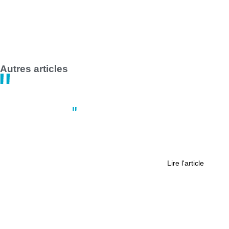
Grève des transports en commun en France le 1er mai 2025 :
impact majeur à Nantes et Saint-Nazaire
14:47
30 avril
Autres articles
Actus
,
Nantes
Nantes : nos conseils pour circuler
(autrement) pendant les travaux sur
la route de Pornic
Lire l'article