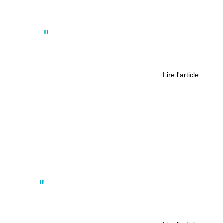
Nantes
Quels métiers pourriez-vous exercer
à l’aéroport de Nantes ?
Lire l'article
Actus
FC Nantes : 3 matchs pour rester
dans l’élite