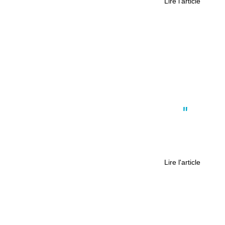
Lire l'article
Coup de coeur
,
Culture
,
Nantes
,
Tendances
Le stand-up explose : pourquoi
Nantes devient un terrain de jeu
idéal ?
Lire l'article