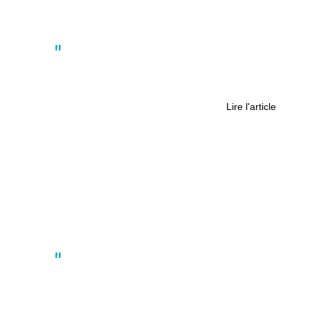
Actus
Au Pellerin aussi on commémore le
8 mai
Lire l'article
Actus
Face à la crise du climat, les bergers
pyrénéens réapprennent leur métier