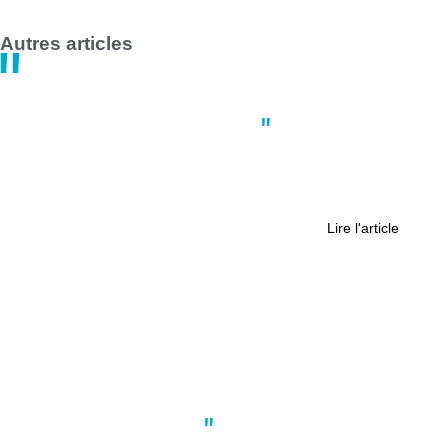
Autres articles
Actus
,
Coup de coeur
,
Nantes
Nantes : On a testé pour vous Burg,
le nouveau restaurant de smash
burgers
Lire l'article
Actus
,
Environnement