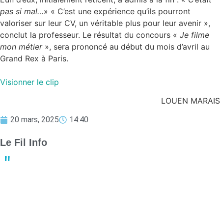
pas si mal…
» « C’est une expérience qu’ils pourront
valoriser sur leur CV, un véritable plus pour leur avenir »,
conclut la professeur. Le résultat du concours «
Je filme
mon métier
», sera prononcé au début du mois d’avril au
Grand Rex à Paris.
Visionner le clip
LOUEN MARAIS
20 mars, 2025
14:40
Le Fil Info
Derby crucial : Nantes et Angers luttent pour le maintien en
Ligue 1
13:23
02 mai