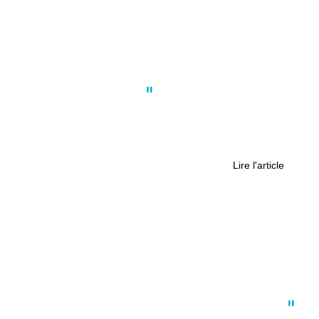
Actus
,
Culture
,
Nantes
Nantes : Ce groupe de reggae fusion
annonce la sortie de nouveaux
singles
Lire l'article
Culture
,
International
,
Nantes
,
Société
,
Tendances