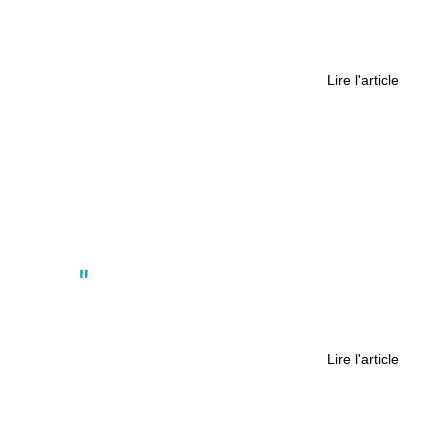
Pourquoi des flammes sont
apparues sous les panneaux de vos
communes en Loire-Atlantique ?
Lire l'article
Actus
La revue de presse du 21 octobre
2024
Lire l'article