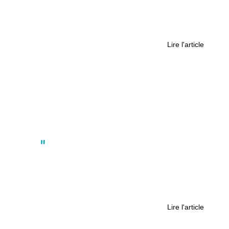
L’appel du voyage : les étudiants
nantais en année sabbatique
Lire l'article
Actus
Menacés par les procédures-
bâillons, les journalistes de France
s’inquiètent : « Le but, c’est que les
journalistes s’autocensurent ! »
Lire l'article