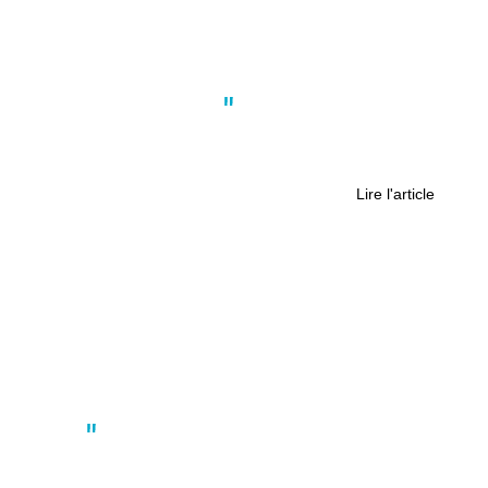
Actus
,
Culture
,
Nantes
Galerie Gaïa à Nantes, dix années à
défendre l’art et les artistes
Lire l'article
Actus
Chantier de Guédelon : déconstruire