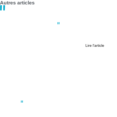
Autres articles
Actus
,
Politique
,
Société
Manifestation à Nantes : le médico-
social se mobilise
Lire l'article
Actus
Ligue des Champions : Lisbonne