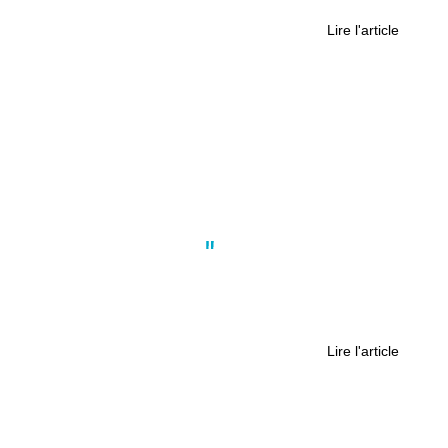
le passé pour construire le présent
Lire l'article
Actus
,
Culture
,
Nantes
A Nantes, le festival Hip Opsession
célèbre la culture Hip – Hop depuis
vingt ans
Lire l'article