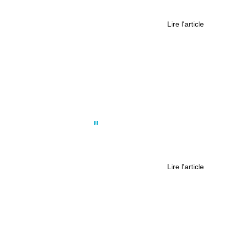
qualifié (dans la douleur) pour les
barrages
Lire l'article
Société
,
Tendances
Klub : l’appli qui simplifie les sorties
des jeunes
Lire l'article