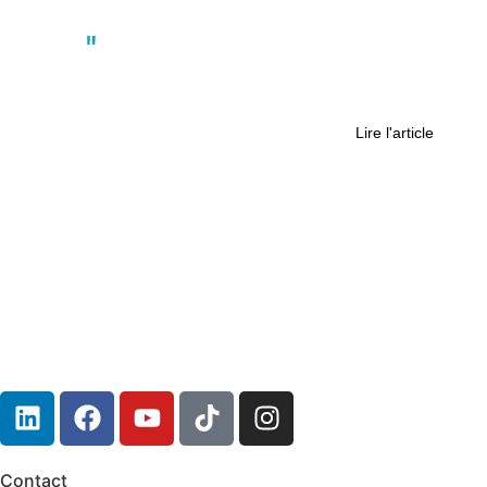
Actus
Le modélisme aéronautique, un
sport à part entière
Lire l'article
Contact