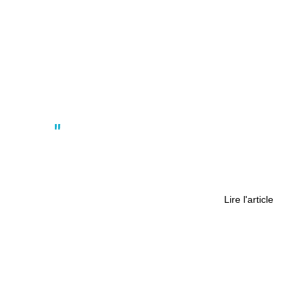
Actus
Trois étudiantes organisent une
rencontre entre des étrangères et
des enfants de quartier
Lire l'article