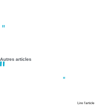
les forces de l’ordre
10:22
02 mai
Grève des transports en commun en France le 1er mai 2025 :
impact majeur à Nantes et Saint-Nazaire
14:47
30 avril
Autres articles
Actus
,
Environnement
,
Nantes
L’arrivée d’une fontaine Wallace
annonce la fin de la métamorphose
du jardin Duchesse Anne à Nantes
Lire l'article