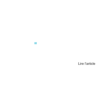
Actus
,
Société
Quelles sont les enseignes préférés
de l’Ouest ?
Lire l'article