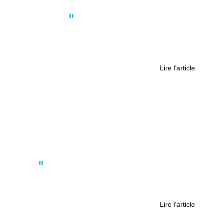
Actus
,
Nantes
Portrait – Nantes : elle décroche une
bourse pour percer le mystère du
plus grand canyon de Mars
Lire l'article
Actus
Au Pellerin aussi on commémore le
8 mai
Lire l'article