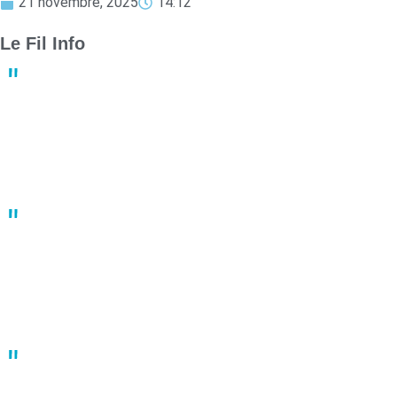
21 novembre, 2025
14:12
Le Fil Info
Derby crucial : Nantes et Angers luttent pour le maintien en
Ligue 1
13:23
02 mai
Un joueur de basket porte plainte après une bagarre en plein
match
10:41
02 mai
À Nantes, une manifestation du 1er mai fortement réprimée par